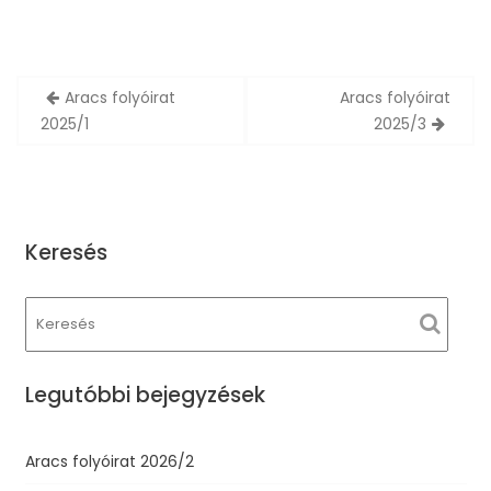
Aracs folyóirat
Aracs folyóirat
B
2025/1
2025/3
e
j
e
g
Keresés
y
z
é
s
Legutóbbi bejegyzések
n
a
Aracs folyóirat 2026/2
v