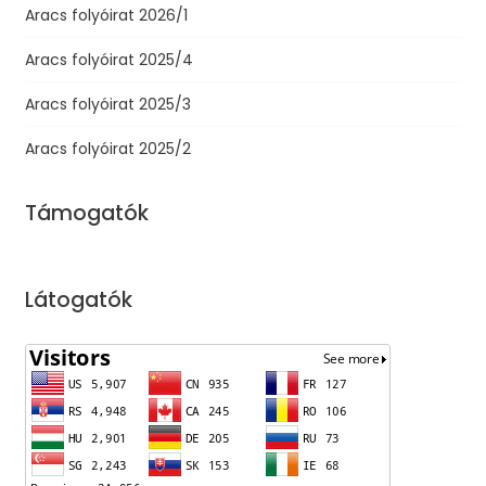
i
Aracs folyóirat 2026/1
g
Aracs folyóirat 2025/4
á
c
Aracs folyóirat 2025/3
i
Aracs folyóirat 2025/2
ó
Támogatók
Látogatók