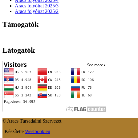
Aracs folyóirat 2025/4
Aracs folyóirat 2025/3
Aracs folyóirat 2025/2
Támogatók
Látogatók
© Aracs Társadalmi Szervezet
| Készítette
Westbook.eu