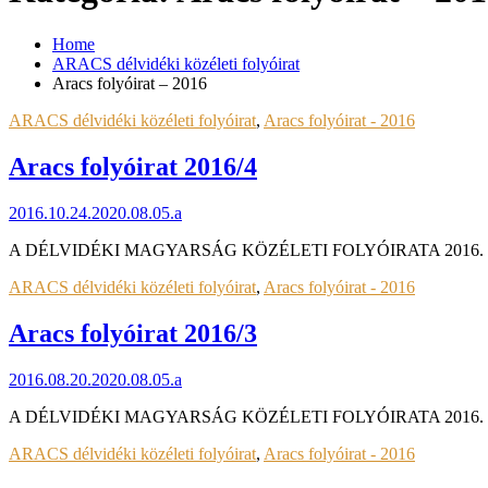
Home
ARACS délvidéki közéleti folyóirat
Aracs folyóirat – 2016
ARACS délvidéki közéleti folyóirat
,
Aracs folyóirat - 2016
Aracs folyóirat 2016/4
2016.10.24.
2020.08.05.
a
A DÉLVIDÉKI MAGYARSÁG KÖZÉLETI FOLYÓIRATA 2016. október
ARACS délvidéki közéleti folyóirat
,
Aracs folyóirat - 2016
Aracs folyóirat 2016/3
2016.08.20.
2020.08.05.
a
A DÉLVIDÉKI MAGYARSÁG KÖZÉLETI FOLYÓIRATA 2016. augusztus 20
ARACS délvidéki közéleti folyóirat
,
Aracs folyóirat - 2016