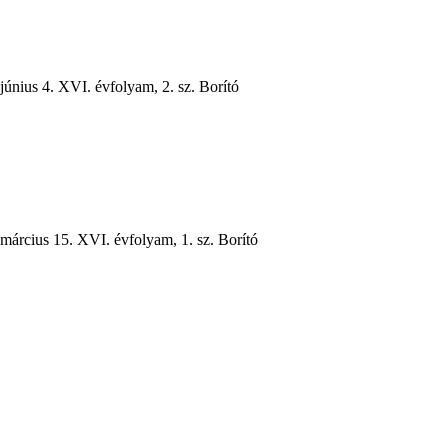
4. XVI. évfolyam, 2. sz. Borító
 15. XVI. évfolyam, 1. sz. Borító