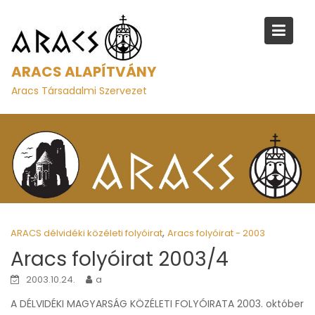
S
k
i
p
ARACS ALAPÍTVÁNY
t
Aracs Társadalmi Szervezet
o
c
o
n
t
e
n
t
,
ARACS délvidéki közéleti folyóirat
Aracs folyóirat - 2003
Aracs folyóirat 2003/4
2003.10.24.
a
A DÉLVIDÉKI MAGYARSÁG KÖZÉLETI FOLYÓIRATA 2003. október