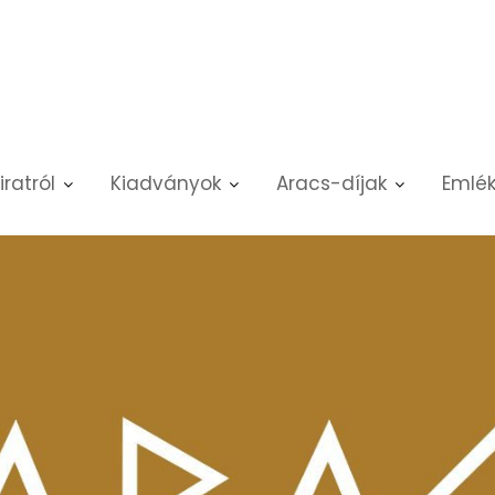
iratról
Kiadványok
Aracs-díjak
Emlék