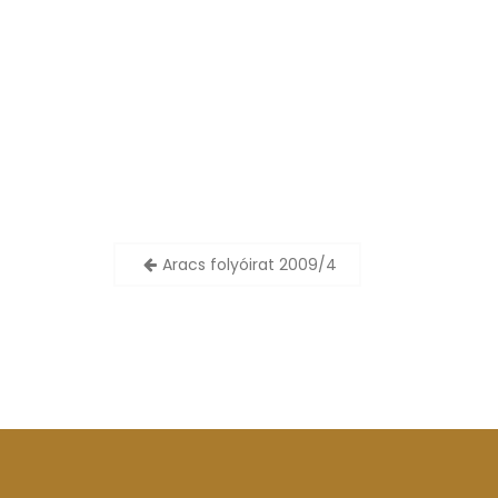
Aracs folyóirat 2009/4
B
e
j
e
g
y
z